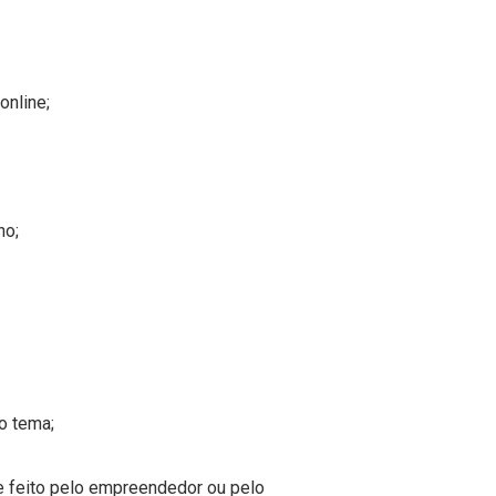
online;
ho;
o tema;
e feito pelo empreendedor ou pelo