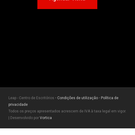
Leap - Centro de Escritórios •
Condições de utilização
•
Política de
privacidade
Todos os preços apresentados acrescem de IVA à taxa legal em vigor.
| Desenvolvido por
Vortica
facebook
linkedin
instagram