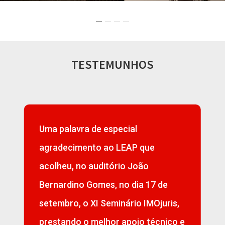
TESTEMUNHOS
O LEAP revelou-se o parceiro ideal
e
nesta fase de transição e
crescimento acelerado. A equipa
7 de
está sempre disponível para fazer
Ojuris,
face às nossas necessidades
écnico e
mesmo que isso represente