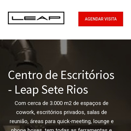
Skip
to
AGENDAR VISITA
main
content
Centro de Escritórios
- Leap Sete Rios
Com cerca de 3.000 m2 de espaços de
cowork, escritórios privados, salas de
reunião, áreas para quick-meeting, lounge e
phone boxes, tem todas as ferramentas e