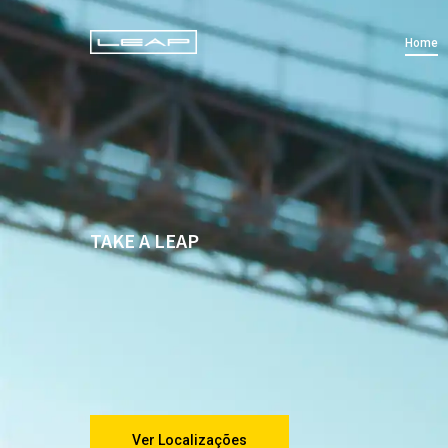
Skip
to
Home
main
content
TAKE A LEAP
Ver Localizações